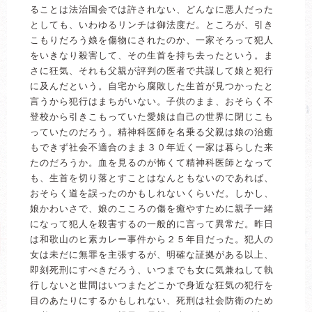
ることは法治国会では許されない、どんなに悪人だった
としても、いわゆるリンチは御法度だ。ところが、引き
こもりだろう娘を傷物にされたのか、一家そろって犯人
をいきなり殺害して、その生首を持ち去ったという。ま
さに狂気、それも父親が評判の医者で共謀して娘と犯行
に及んだという。自宅から腐敗した生首が見つかったと
言うから犯行はまちがいない。子供のまま、おそらく不
登校から引きこもっていた愛娘は自己の世界に閉じこも
っていたのだろう。精神科医師を名乗る父親は娘の治癒
もできず社会不適合のまま３０年近く一家は暮らした来
たのだろうか。血を見るのが怖くて精神科医師となって
も、生首を切り落とすことはなんともないのであれば、
おそらく道を誤ったのかもしれないくらいだ。しかし、
娘かわいさで、娘のこころの傷を癒やすために親子一緒
になって犯人を殺害するの一般的に言って異常だ。昨日
は和歌山のヒ素カレー事件から２５年目だった。犯人の
女は未だに無罪を主張するが、明確な証拠がある以上、
即刻死刑にすべきだろう、いつまでも女に気兼ねして執
行しないと世間はいつまたどこかで身近な狂気の犯行を
目のあたりにするかもしれない、死刑は社会防衛のため