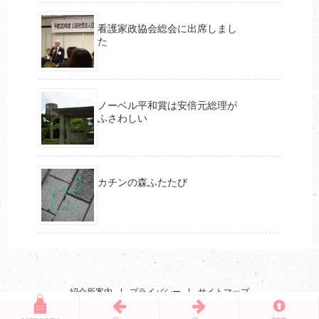
看護家政協会総会に出席しまし
た
ノーベル平和賞は安倍元総理が
ふさわしい
カチンの森ふたたび
紹介所案内
|
プライバシー
|
サイトマップ
Copyright (C) 2016 千葉市の家事代行・家政婦&介護サービス All Rights Reserved.