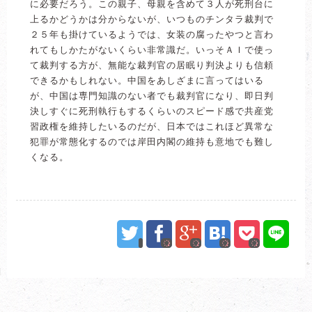
に必要だろう。この親子、母親を含めて３人が死刑台に
上るかどうかは分からないが、いつものチンタラ裁判で
２５年も掛けているようでは、女装の腐ったやつと言わ
れてもしかたがないくらい非常識だ。いっそＡＩで使っ
て裁判する方が、無能な裁判官の居眠り判決よりも信頼
できるかもしれない。中国をあしざまに言ってはいる
が、中国は専門知識のない者でも裁判官になり、即日判
決しすぐに死刑執行もするくらいのスピード感で共産党
習政権を維持したいるのだが、日本ではこれほど異常な
犯罪が常態化するのでは岸田内閣の維持も意地でも難し
くなる。