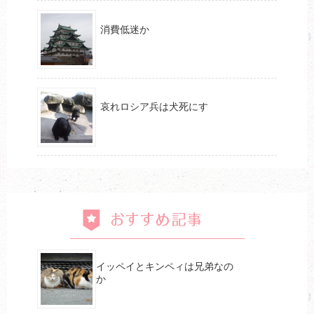
消費低迷か
哀れロシア兵は犬死にす
おすすめ記事
イッペイとキンペィは兄弟なの
か